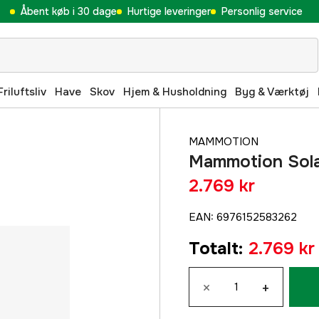
Åbent køb i 30 dage
Hurtige leveringer
Personlig service
Friluftsliv
Have
Skov
Hjem & Husholdning
Byg & Værktøj
MAMMOTION
Mammotion Sola
2.769 kr
EAN
:
6976152583262
Totalt
:
2.769 kr
×
+