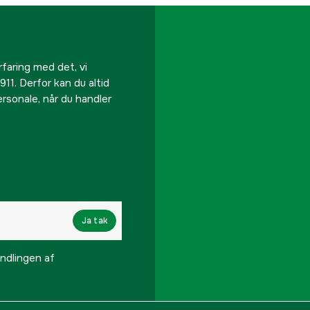
rfaring med det, vi
911. Derfor kan du altid
personale, når du handler
Ja tak
lingen af ​​