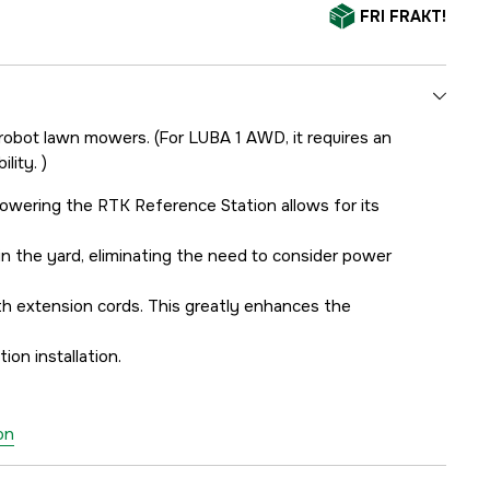
FRI FRAKT!
 robot lawn mowers. (For LUBA 1 AWD, it requires an
lity. )
owering the RTK Reference Station allows for its
in the yard, eliminating the need to consider power
h extension cords. This greatly enhances the
ion installation.
on