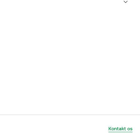
1000871654
mmer
75125
6976152583262
Kontakt os