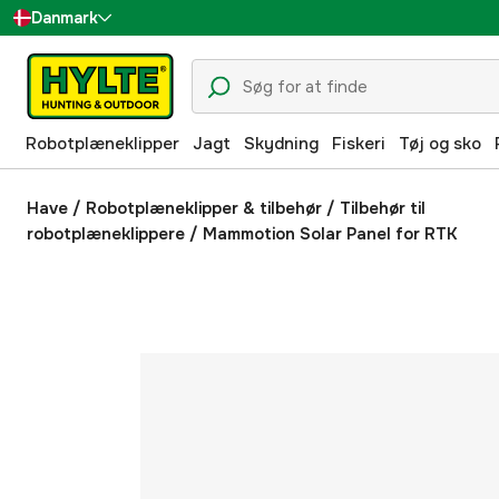
Danmark
Sverige
Suomi
Robotplæneklipper
Jagt
Skydning
Fiskeri
Tøj og sko
Norge
Deutschland
Have
/
Robotplæneklipper & tilbehør
/
Tilbehør til
robotplæneklippere
/
Mammotion Solar Panel for RTK