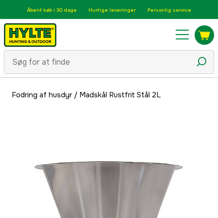
Åbent køb i 30 dage
Hurtige leveringer
Personlig service
Fodring af husdyr
/
Madskål Rustfrit Stål 2L