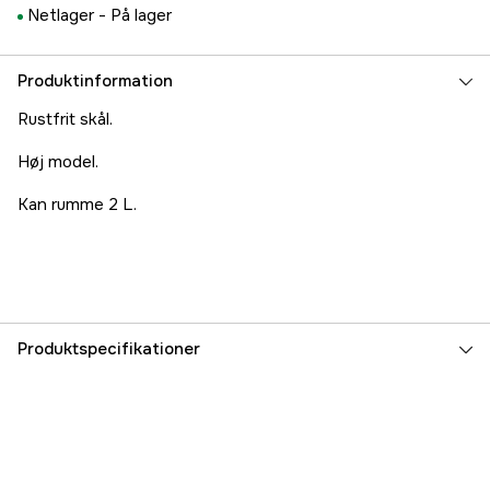
Netlager -
På lager
Produktinformation
Rustfrit skål.
Høj model.
Kan rumme 2 L.
Produktspecifikationer
Referencenummer
3000013535
Producentens varenummer
142032