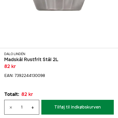
DALO LINDÉN
Madskål Rustfrit Stål 2L
82 kr
EAN
:
7392244130098
Totalt
:
82 kr
×
+
Tilføj til indkøbskurven