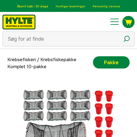
Åbent køb i 30 dage
Hurtige leveringer
Personlig service
Krebsefiskeri
/
Krebsfiskepakke
Pakke
Komplet 10-pakke