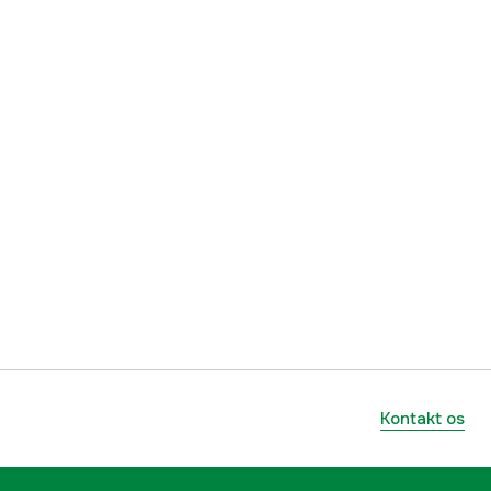
3000015924
mmer
7333080045986
7333080045986
Kontakt os