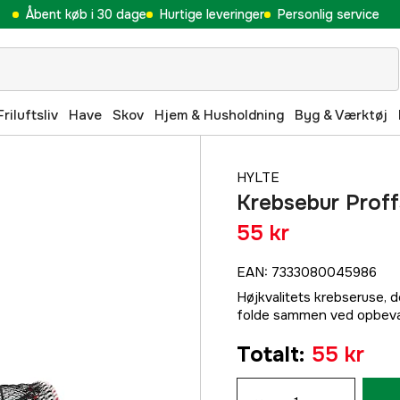
Åbent køb i 30 dage
Hurtige leveringer
Personlig service
Friluftsliv
Have
Skov
Hjem & Husholdning
Byg & Værktøj
HYLTE
Krebsebur Proff
55 kr
EAN
:
7333080045986
Højkvalitets krebseruse, 
folde sammen ved opbevar
Totalt
:
55 kr