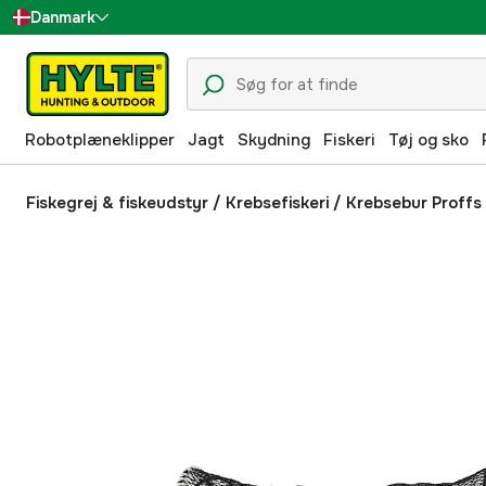
Danmark
Sverige
Suomi
Robotplæneklipper
Jagt
Skydning
Fiskeri
Tøj og sko
Norge
Deutschland
Fiskegrej & fiskeudstyr
/
Krebsefiskeri
/
Krebsebur Proffs