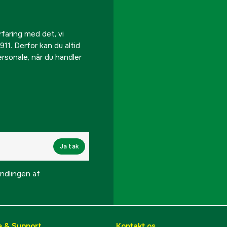
rfaring med det, vi
911. Derfor kan du altid
personale, når du handler
Ja tak
lingen af ​​
e & Support
Kontakt os