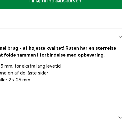
Tilføj til indkøbskurven
nel brug - af højeste kvalitet! Rusen har en størrelse
t folde sammen i forbindelse med opbevaring.
, 5 mm, for ekstra lang levetid
e en af de låste sider
ller 2 x 25 mm
Crayfish