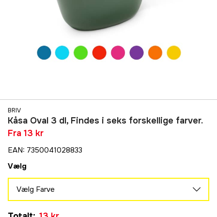
BRIV
Kåsa Oval 3 dl, Findes i seks forskellige farver.
Fra
13 kr
EAN
:
7350041028833
Vælg
Vælg Farve
Mellemblå
Totalt
:
13 kr
13 kr