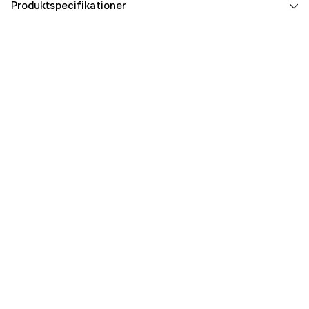
Produktspecifikationer
Referencenummer
3000026001
Producentens varenummer
81-710034M
EAN
7350041028833