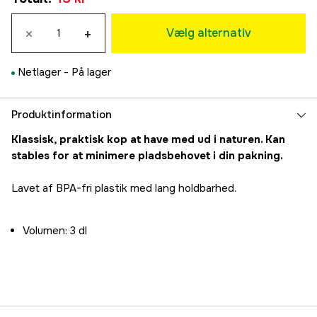
Lyseblå
×
+
13 kr
Vælg alternativ
Grøn lys
13 kr
Netlager -
På lager
Mørkegrøn
13 kr
Rød
Produktinformation
13 kr
Klassisk, praktisk kop at have med ud i naturen. Kan
Rosa
stables for at minimere pladsbehovet i din pakning.
13 kr
Lilla
Lavet af BPA-fri plastik med lang holdbarhed.
13 kr
Orange
13 kr
Volumen: 3 dl
Gul
13 kr