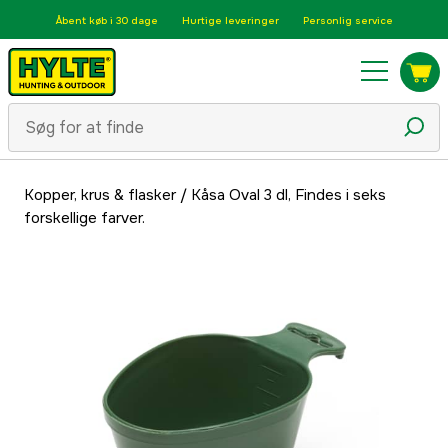
Åbent køb i 30 dage
Hurtige leveringer
Personlig service
Kopper, krus & flasker
/
Kåsa Oval 3 dl, Findes i seks
forskellige farver.