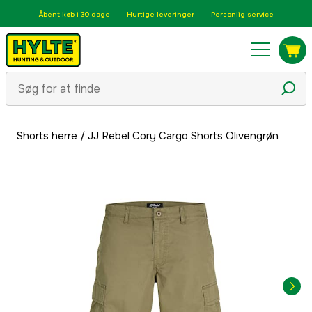
Åbent køb i 30 dage
Hurtige leveringer
Personlig service
Shorts herre
/
JJ Rebel Cory Cargo Shorts Olivengrøn