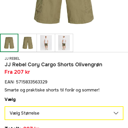
JJ REBEL
JJ Rebel Cory Cargo Shorts Olivengrøn
Fra
207 kr
EAN
:
5715833563329
Smarte og praktiske shorts til forår og sommer!
Vælg
Vælg Størrelse
S
Midlertidigt udsolgt