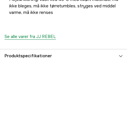
ikke bleges, må ikke tørretumbles, stryges ved middel
varme, må ikke renses
Se alle varer fra JJ REBEL
Produktspecifikationer
Color
Olive Green
Farvetone
Grøn
Dame/herre
Herre
Årstider
Efterår, Sommer, Forår
Referencenummer
3000078554