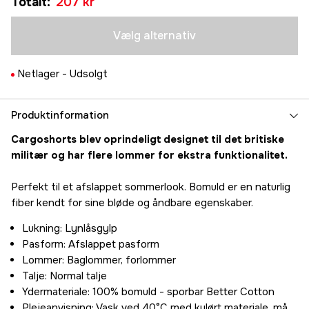
Totalt
:
207 kr
207 kr
M
Midlertidigt udsolgt
207 kr
Vælg alternativ
L
Midlertidigt udsolgt
207 kr
Netlager -
Udsolgt
XL
Midlertidigt udsolgt
207 kr
XXL
Produktinformation
Midlertidigt udsolgt
207 kr
Cargoshorts blev oprindeligt designet til det britiske
militær og har flere lommer for ekstra funktionalitet.
Perfekt til et afslappet sommerlook. Bomuld er en naturlig
fiber kendt for sine bløde og åndbare egenskaber.
Lukning: Lynlåsgylp
Pasform: Afslappet pasform
Lommer: Baglommer, forlommer
Talje: Normal talje
Ydermateriale: 100% bomuld - sporbar Better Cotton
Plejeanvisning: Vask ved 40°C med kulørt materiale, må