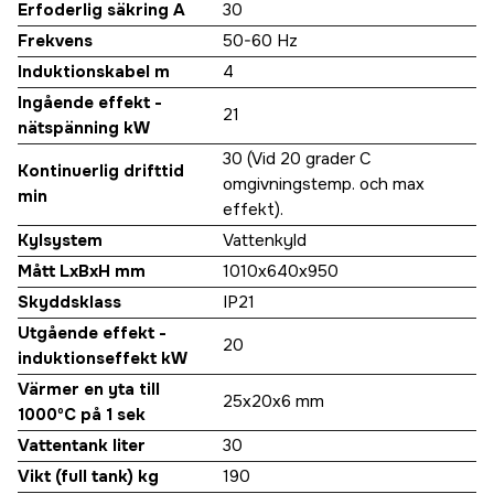
Erfoderlig säkring A
30
Frekvens
50-60 Hz
Induktionskabel m
4
Ingående effekt -
21
nätspänning kW
30 (Vid 20 grader C
Kontinuerlig drifttid
omgivningstemp. och max
min
effekt).
Kylsystem
Vattenkyld
Mått LxBxH mm
1010x640x950
Skyddsklass
IP21
Utgående effekt -
20
induktionseffekt kW
Värmer en yta till
25x20x6 mm
1000ºC på 1 sek
Vattentank liter
30
Vikt (full tank) kg
190