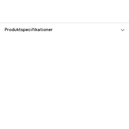
Produktspecifikationer
Effekt, udgående
20 kW
Effekttrin
10
Arbejdshyppighed
15-50 kHz
Induktionskabel, længde
6 m
Kølesystem
Vattenkyld
Kølevæsketank, volumen
30 l
Beskyttelsesklasse
IP21
Driftsspænding
400 V