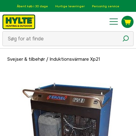
Åbent køb i 30 dage
Hurtige leveringer
Personlig service
Svejser & tilbehør
/
Induktionsvärmare Xp21