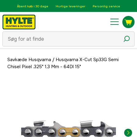
Åbent køb i 30 dage
Hurtige leveringer
Personlig service
Savkæde Husqvarna
/
Husqvarna X-Cut Sp33G Semi
Chisel Pixel .325" 1,3 Mm - 64Dl 15"