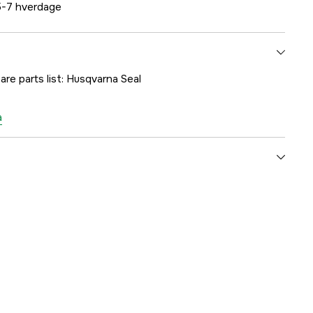
-7 hverdage
are parts list: Husqvarna Seal
a
1000291127
mmer
5804871-01
7393080493835