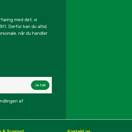
rfaring med det, vi
911. Derfor kan du altid
personale, når du handler
Ja tak
lingen af ​​
e & Support
Kontakt os