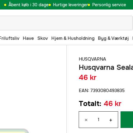
Åbent køb i 30 dage
Hurtige leveringer
Personlig service
Friluftsliv
Have
Skov
Hjem & Husholdning
Byg & Værktøj
HUSQVARNA
Husqvarna Seal
46 kr
EAN
:
7393080493835
Totalt
:
46 kr
×
+