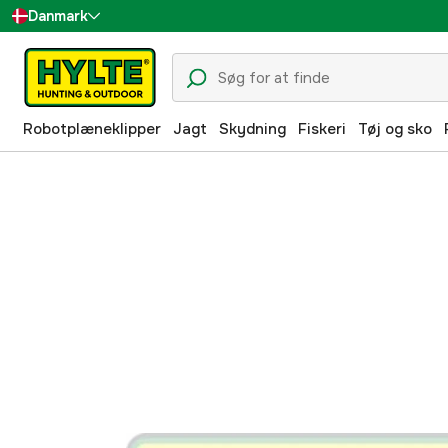
Danmark
Sverige
Suomi
Robotplæneklipper
Jagt
Skydning
Fiskeri
Tøj og sko
Norge
Deutschland