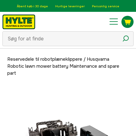
Åbent køb i 30 dage
Hurtige leveringer
Personlig service
Reservedele til robotplæneklippere
/
Husqvarna
Robotic lawn mower battery Maintenance and spare
part