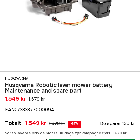
HUSQVARNA
Husqvarna Robotic lawn mower battery
Maintenance and spare part
1.549 kr
1.679 kr
EAN
:
7333377000094
Totalt
:
1.549 kr
1.679 kr
Du sparer
130 kr
-
8
%
Vores laveste pris de sidste 30 dage før kampagnestart:
1.679 kr