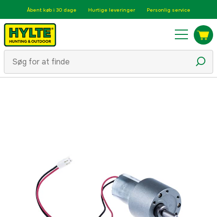
Åbent køb i 30 dage
Hurtige leveringer
Personlig service