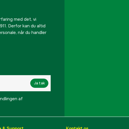
rfaring med det, vi
911. Derfor kan du altid
personale, når du handler
Ja tak
lingen af ​​
e & Support
Kontakt os