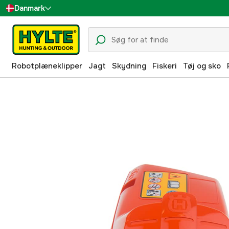
Danmark
Sverige
Suomi
Robotplæneklipper
Jagt
Skydning
Fiskeri
Tøj og sko
Norge
Deutschland