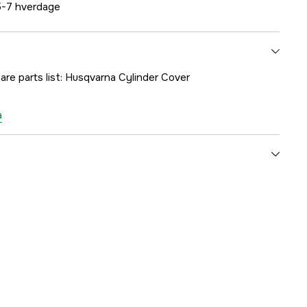
-7 hverdage
are parts list: Husqvarna Cylinder Cover
a
1000182917
mmer
5039280-02
7391883077443