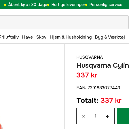
Åbent køb i 30 dage
Hurtige leveringer
Personlig service
Friluftsliv
Have
Skov
Hjem & Husholdning
Byg & Værktøj
HUSQVARNA
Husqvarna Cyli
337 kr
EAN
:
7391883077443
Totalt
:
337 kr
×
+