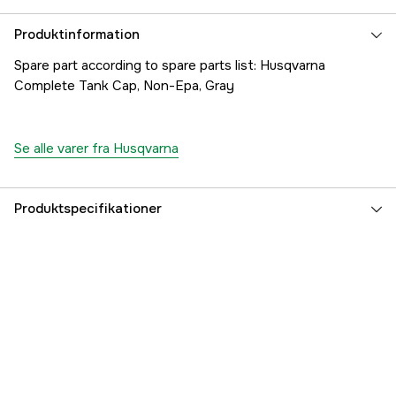
Produktinformation
Spare part according to spare parts list: Husqvarna
Complete Tank Cap, Non-Epa, Gray
Se alle varer fra Husqvarna
Produktspecifikationer
Referencenummer
1000297428
Producentens varenummer
5842487-02
EAN
7393089109706