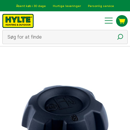
Åbent køb i 30 dage
Hurtige leveringer
Personlig service