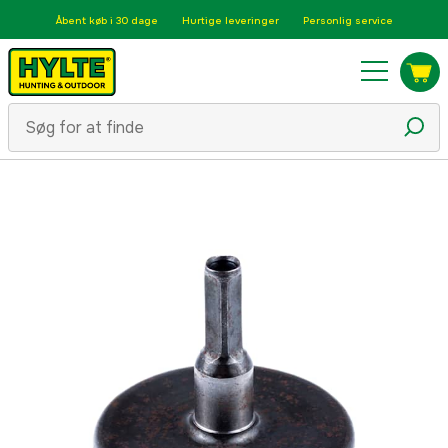
Åbent køb i 30 dage
Hurtige leveringer
Personlig service