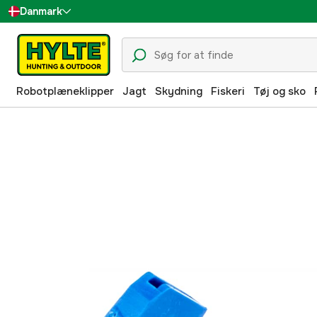
Danmark
Sverige
Suomi
Robotplæneklipper
Jagt
Skydning
Fiskeri
Tøj og sko
Norge
Deutschland