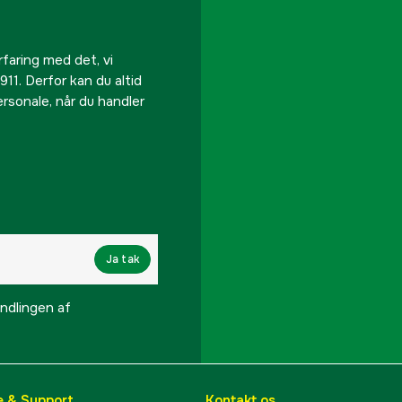
rfaring med det, vi
911. Derfor kan du altid
personale, når du handler
Ja tak
lingen af ​​
e & Support
Kontakt os