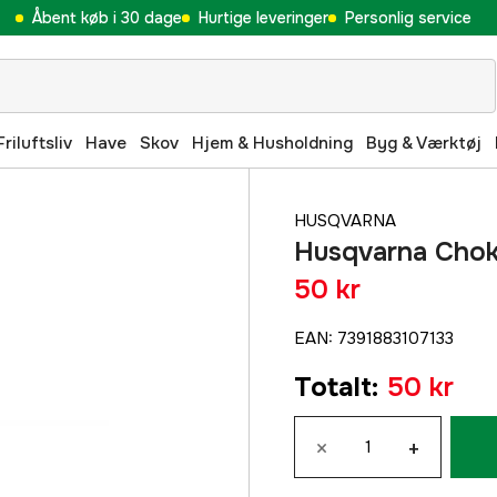
Åbent køb i 30 dage
Hurtige leveringer
Personlig service
Friluftsliv
Have
Skov
Hjem & Husholdning
Byg & Værktøj
HUSQVARNA
Husqvarna Chok
50 kr
EAN
:
7391883107133
Totalt
:
50 kr
×
+