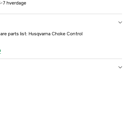
-7 hverdage
pare parts list: Husqvarna Choke Control
a
1000183159
mmer
5039625-01
7391883107133