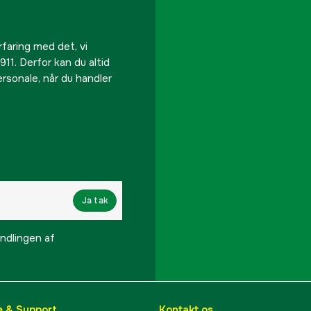
rfaring med det, vi
911. Derfor kan du altid
personale, når du handler
Ja tak
lingen af ​​
e & Support
Kontakt os