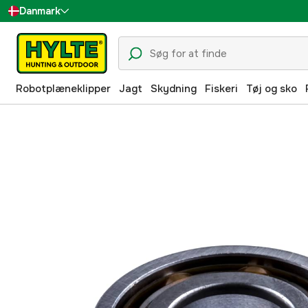
Danmark
Sverige
Suomi
Robotplæneklipper
Jagt
Skydning
Fiskeri
Tøj og sko
Norge
Deutschland