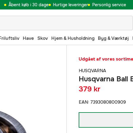
Åbent køb i 30 dage
Hurtige leveringer
Personlig service
Friluftsliv
Have
Skov
Hjem & Husholdning
Byg & Værktøj
Udgået af vores sortim
HUSQVARNA
Husqvarna Ball 
379 kr
EAN
:
7393080800909