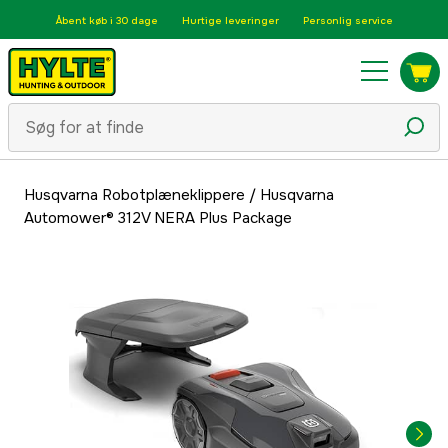
Åbent køb i 30 dage
Hurtige leveringer
Personlig service
Husqvarna Robotplæneklippere
/
Husqvarna
Automower® 312V NERA Plus Package