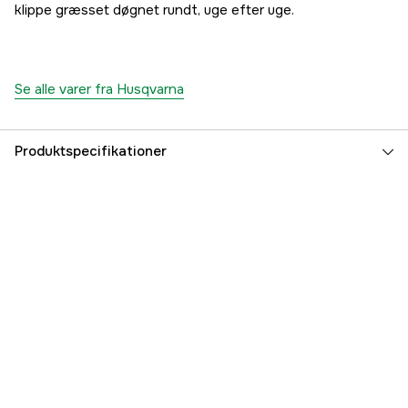
klippe græsset døgnet rundt, uge efter uge.
Se alle varer fra Husqvarna
Produktspecifikationer
Maksimalt skæreareal
600 m²
Maksimal hældning inden for arbejdsområdet
40 %
App support
Automower® Connect@HOME
Skylbar
yes
Batterikapacitet
2.1 Ah
Begrænsning
Begrænsningskabel