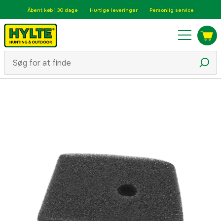
Åbent køb i 30 dage
Hurtige leveringer
Personlig service