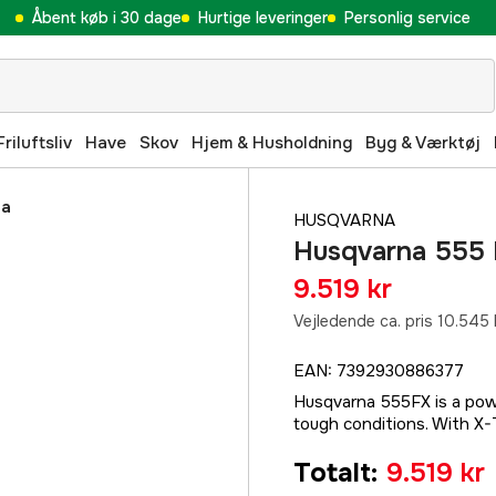
Åbent køb i 30 dage
Hurtige leveringer
Personlig service
Friluftsliv
Have
Skov
Hjem & Husholdning
Byg & Værktøj
na
HUSQVARNA
Husqvarna 555 
9.519 kr
Vejledende ca. pris 10.545 
EAN
:
7392930886377
Husqvarna 555FX is a powe
tough conditions. With X-
Totalt
:
9.519 kr