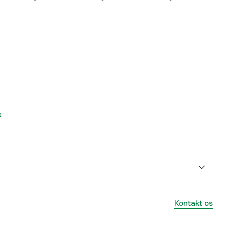
a
25 mm
Kontakt os
53.3 cm³