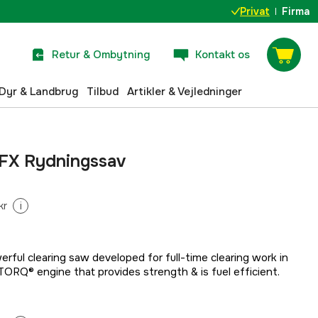
Privat
Firma
Retur & Ombytning
Kontakt os
Dyr & Landbrug
Tilbud
Artikler & Vejledninger
FX Rydningssav
kr
i
rful clearing saw developed for full-time clearing work in
TORQ® engine that provides strength & is fuel efficient.