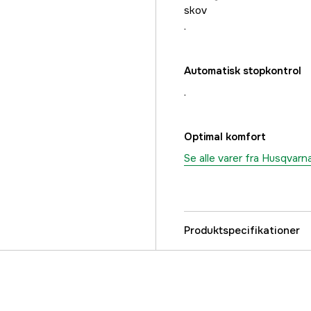
skov
.
Automatisk stopkontrol
.
Optimal komfort
Se alle varer fra Husqvarn
Produktspecifikationer
Center hul
Cylindervolumen