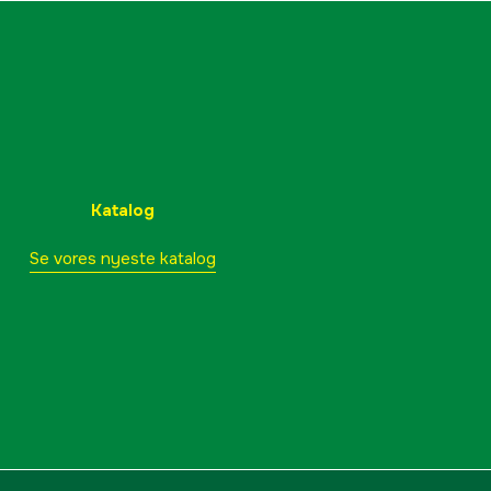
Benzin 2-takt
2.8 kW
Tumgas
no
Katalog
Se vores nyeste katalog
117 dB(A)
103 dB(A)
styr
Savklinge
Balance XT
1355 mm