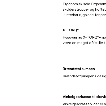
Ergonomisk sele Ergonomi
skulderstropper og hofteb
Justerbar rygplade for pe
X-TORQ®
Husqvarnas X-TORQ®-moto
være en meget effektiv 
.
Brændstofpumpen
Brændstofpumpens design
.
Vinkelgearkasse til skov
Vinkelgearkassen, der er v