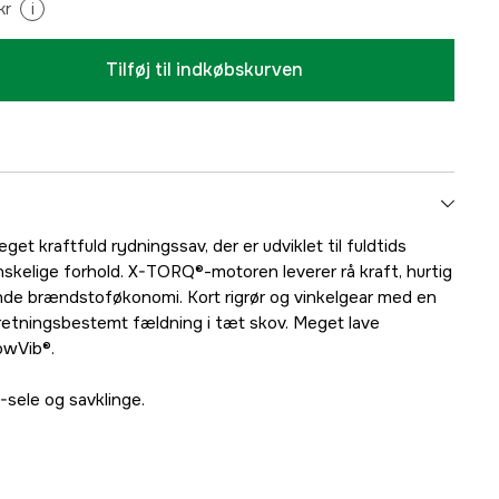
kr
i
Tilføj til indkøbskurven
t kraftfuld rydningssav, der er udviklet til fuldtids
skelige forhold. X-TORQ®-motoren leverer rå kraft, hurtig
nde brændstoføkonomi. Kort rigrør og vinkelgear med en
r retningsbestemt fældning i tæt skov. Meget lave
owVib®.
sele og savklinge.