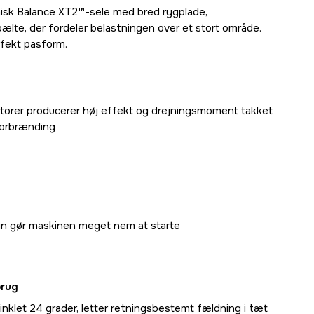
sk Balance XT2™-sele med bred rygplade,
ælte, der fordeler belastningen over et stort område.
rfekt pasform.
rer producerer høj effekt og drejningsmoment takket
forbrænding
 gør maskinen meget nem at starte
brug
inklet 24 grader, letter retningsbestemt fældning i tæt