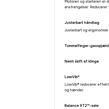
Motoren og starteren er de
anstrengelser. Reducerer 
Justerbart håndtag
Justerbart og ergonomisk
Tommelfinger-gasspjæld
Nemt skift af klinge
LowVib®
LowVib® reducerer effekti
og hænder.
Balance XT2™-sele