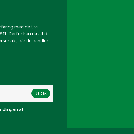
Drivkilde
Effekt
rfaring med det, vi
911. Derfor kan du altid
personale, når du handler
Type af gashåndtag
Håndtagsvarmer
Støjniveau
Lydtryksniveau
Ja tak
Medfølgende skæreud
lingen af ​​
Standardsele
Rig rørlængde