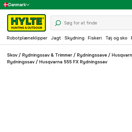
Danmark
Sverige
Suomi
Robotplæneklipper
Jagt
Skydning
Fiskeri
Tøj og sko
Norge
Deutschland
Skov
/
Rydningssav & Trimmer
/
Rydningssave
/
Husqvar
Rydningssav
/
Husqvarna 555 FX Rydningssav