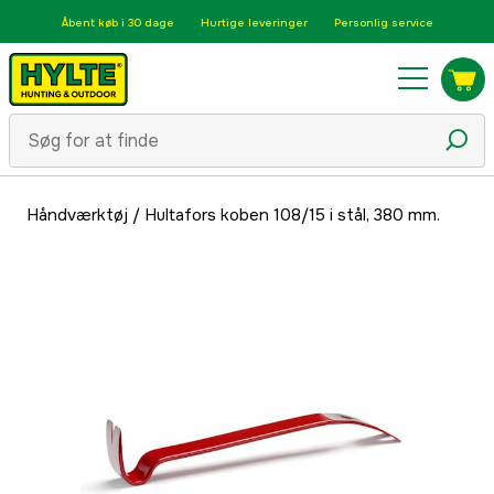
Åbent køb i 30 dage
Hurtige leveringer
Personlig service
Håndværktøj
/
Hultafors koben 108/15 i stål, 380 mm.