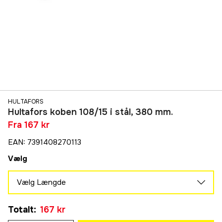
HULTAFORS
Hultafors koben 108/15 i stål, 380 mm.
Fra
167 kr
EAN
:
7391408270113
Vælg
Vælg Længde
380 mm (15")
Totalt
:
167 kr
167 kr
530 mm (21")