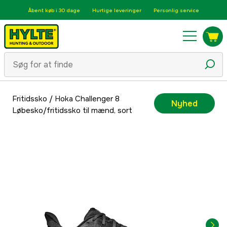
Åbent køb i 30 dage
Hurtige leveringer
Personlig service
Fritidssko
/
Hoka Challenger 8
Nyhed
Løbesko/fritidssko til mænd, sort