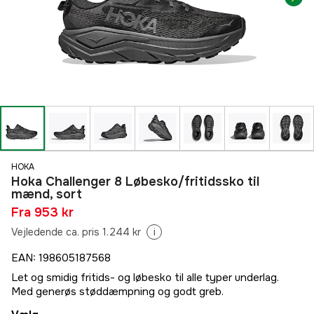
HOKA
Hoka Challenger 8 Løbesko/fritidssko til
mænd, sort
Fra
953 kr
Vejledende ca. pris 1.244 kr
i
EAN
:
198605187568
Let og smidig fritids- og løbesko til alle typer underlag.
Med generøs støddæmpning og godt greb.