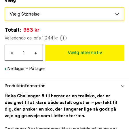
Vælg
Vælg Størrelse
41-1/3
Midlertidigt udsolgt
Totalt
:
953 kr
953 kr
42
Vejledende ca. pris 1.244 kr
i
Midlertidigt udsolgt
953 kr
42-2/3
×
+
Vælg alternativ
953 kr
43-1/3
Netlager -
På lager
953 kr
44
953 kr
Produktinformation
44-2/3
Hoka Challenger 8 til herrer er en trailsko, der er
953 kr
designet til at klare både asfalt og stier – perfekt til
45-1/3
dig, der ønsker en sko, der fungerer lige så godt på
953 kr
veje og grusveje som i lettere terræn.
46
953 kr