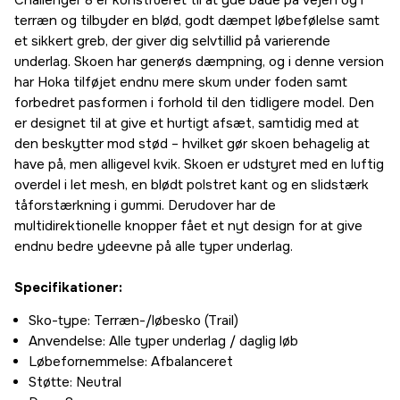
Challenger 8 er konstrueret til at yde både på vejen og i
46-2/3
terræn og tilbyder en blød, godt dæmpet løbefølelse samt
953 kr
et sikkert greb, der giver dig selvtillid på varierende
underlag. Skoen har generøs dæmpning, og i denne version
har Hoka tilføjet endnu mere skum under foden samt
forbedret pasformen i forhold til den tidligere model. Den
er designet til at give et hurtigt afsæt, samtidig med at
den beskytter mod stød – hvilket gør skoen behagelig at
have på, men alligevel kvik. Skoen er udstyret med en luftig
overdel i let mesh, en blødt polstret kant og en slidstærk
tåforstærkning i gummi. Derudover har de
multidirektionelle knopper fået et nyt design for at give
endnu bedre ydeevne på alle typer underlag.
Specifikationer:
Sko-type: Terræn-/løbesko (Trail)
Anvendelse: Alle typer underlag / daglig løb
Løbefornemmelse: Afbalanceret
Støtte: Neutral