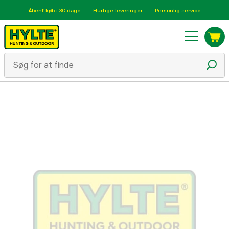
Åbent køb i 30 dage
Hurtige leveringer
Personlig service