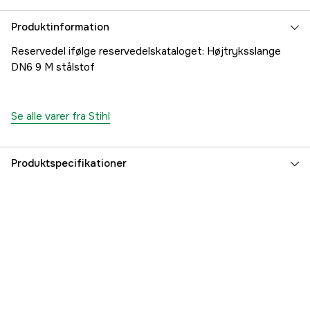
Produktinformation
Reservedel ifølge reservedelskataloget: Højtryksslange
DN6 9 M stålstof
Se alle varer fra Stihl
Produktspecifikationer
Referencenummer
1000477876
Producentens varenummer
49505000806
EAN
886661627004