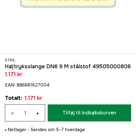
STIHL
Højtryksslange DN6 9 M stålstof 49505000806
1.171 kr
EAN
:
886661627004
Totalt
:
1.171 kr
×
+
Tilføj til indkøbskurven
Netlager -
Sendes om 5-7 hverdage