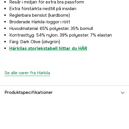
Resår i midjan för extra bra passform
Extra förstärkta nedtill på insidan
Reglerbara benslut (kardborre)
Broderade Härkila-loggor i rött
Huvudmaterial: 65% polyester, 35% bomull
Kontrasttyg: 54% nylon, 39% polyester, 7% elastan
Färg: Dark Olive (olivgrön)
Härkilas storlekstabell hittar du HÄR
Se alle varer fra Härkila
Produktspecifikationer
Foret
no
Vandtæt
no