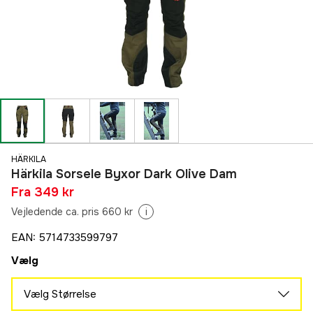
HÄRKILA
Härkila Sorsele Byxor Dark Olive Dam
Fra
349 kr
Vejledende ca. pris 660 kr
i
EAN
:
5714733599797
Vælg
Vælg Størrelse