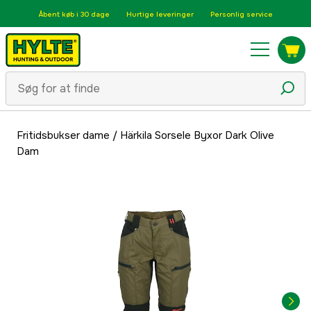
Åbent køb i 30 dage
Hurtige leveringer
Personlig service
Fritidsbukser dame
/
Härkila Sorsele Byxor Dark Olive
Dam