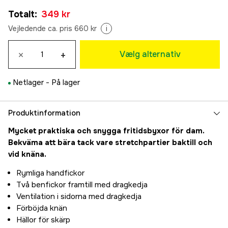
34
Udsolgt
Totalt
:
349 kr
349 kr
36
Vejledende ca. pris 660 kr
i
Udsolgt
349 kr
38
×
+
Vælg alternativ
349 kr
40
Netlager -
På lager
349 kr
42
Udsolgt
349 kr
Produktinformation
44
Udsolgt
Mycket praktiska och snygga fritidsbyxor för dam.
349 kr
Bekväma att bära tack vare stretchpartier baktill och
vid knäna.
Rymliga handfickor
Två benfickor framtill med dragkedja
Ventilation i sidorna med dragkedja
Förböjda knän
Hällor för skärp