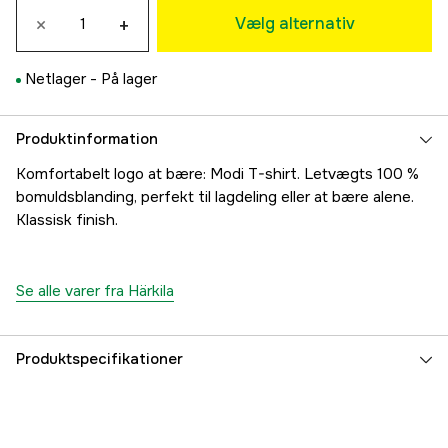
Udsolgt
×
+
299 kr
Vælg alternativ
XL
Udsolgt
299 kr
Netlager -
På lager
XXL
Udsolgt
299 kr
3XL
Produktinformation
Udsolgt
299 kr
Komfortabelt logo at bære: Modi T-shirt. Letvægts 100 %
4XL
bomuldsblanding, perfekt til lagdeling eller at bære alene.
299 kr
Klassisk finish.
5XL
Midlertidigt udsolgt
299 kr
Se alle varer fra Härkila
Produktspecifikationer
Farvetone
Grøn
Dame/herre
Herre