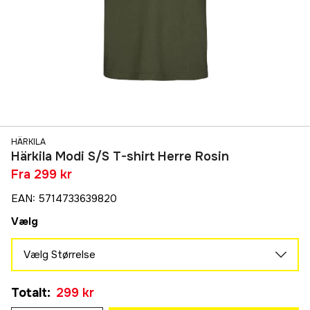
HÄRKILA
Härkila Modi S/S T-shirt Herre Rosin
Fra
299 kr
EAN
:
5714733639820
Vælg
Vælg Størrelse
M
Totalt
:
299 kr
299 kr
L