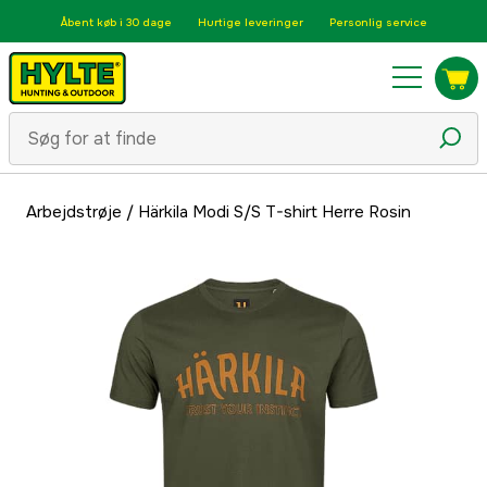
Åbent køb i 30 dage
Hurtige leveringer
Personlig service
Arbejdstrøje
/
Härkila Modi S/S T-shirt Herre Rosin