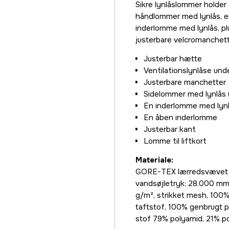
Sikre lynlåslommer holder
håndlommer med lynlås, e
inderlomme med lynlås, p
justerbare velcromanchett
Justerbar hætte
Ventilationslynlåse un
Justerbare manchetter
Sidelommer med lynlås
En inderlomme med lyn
En åben inderlomme
Justerbar kant
Lomme til liftkort
Materiale:
GORE-TEX lærredsvævet 2
vandsøjletryk: 28.000 m
g/m², strikket mesh, 100
taftstof, 100% genbrugt p
stof 79% polyamid, 21% p