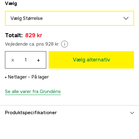
Vælg
Vælg Størrelse
M
Totalt
:
829 kr
829 kr
L
Vejledende ca. pris 928 kr
i
829 kr
XL
×
+
Vælg alternativ
829 kr
Netlager -
På lager
Se alle varer fra Grundéns
Produktspecifikationer
Color
Orange