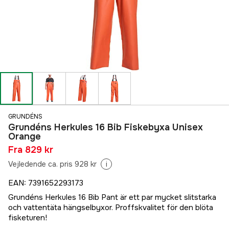
GRUNDÉNS
Grundéns Herkules 16 Bib Fiskebyxa Unisex
Orange
Fra
829 kr
Vejledende ca. pris 928 kr
i
EAN
:
7391652293173
Grundéns Herkules 16 Bib Pant är ett par mycket slitstarka
och vattentäta hängselbyxor. Proffskvalitet för den blöta
fisketuren!