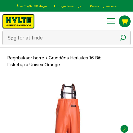
Åbent køb i 30 dage
Hurtige leveringer
Personlig service
Regnbukser herre
/
Grundéns Herkules 16 Bib
Fiskebyxa Unisex Orange