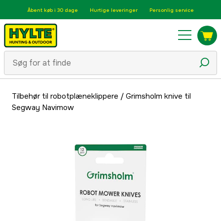
Åbent køb i 30 dage
Hurtige leveringer
Personlig service
Tilbehør til robotplæneklippere
/
Grimsholm knive til
Segway Navimow