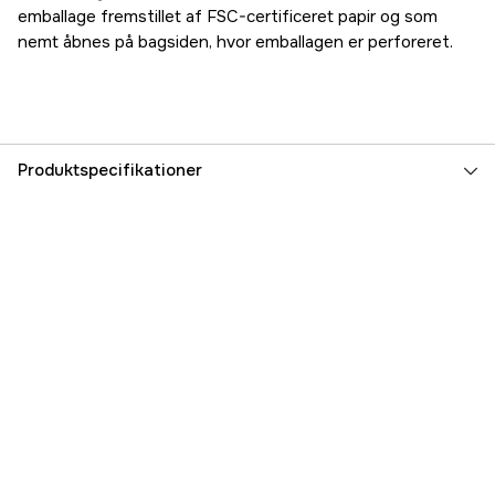
emballage fremstillet af FSC-certificeret papir og som
nemt åbnes på bagsiden, hvor emballagen er perforeret.
Produktspecifikationer
Referencenummer
2000003294
Producentens varenummer
1195
EAN
7333272011959