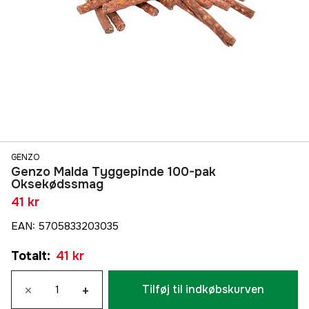
GENZO
Genzo Malda Tyggepinde 100-pak
Oksekødssmag
41 kr
EAN
:
5705833203035
Totalt
:
41 kr
×
+
Tilføj til indkøbskurven