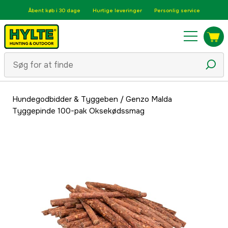
Åbent køb i 30 dage
Hurtige leveringer
Personlig service
Hundegodbidder & Tyggeben
/
Genzo Malda
Tyggepinde 100-pak Oksekødssmag