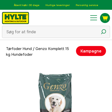
Åbent køb i 30 dage
Hurtige leveringer
Personlig service
Tørfoder Hund
/
Genzo Komplett 15
Kampagne
kg Hundefoder