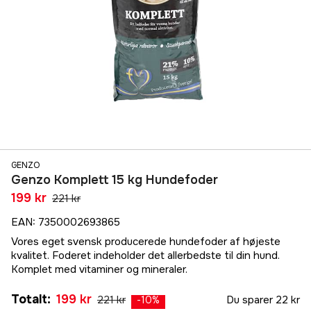
GENZO
Genzo Komplett 15 kg Hundefoder
199 kr
221 kr
EAN
:
7350002693865
Vores eget svensk producerede hundefoder af højeste
kvalitet. Foderet indeholder det allerbedste til din hund.
Komplet med vitaminer og mineraler.
Totalt
:
199 kr
221 kr
Du sparer
22 kr
-
10
%