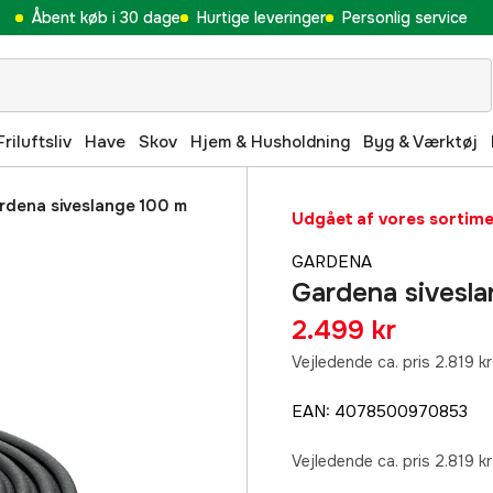
Åbent køb i 30 dage
Hurtige leveringer
Personlig service
Friluftsliv
Have
Skov
Hjem & Husholdning
Byg & Værktøj
rdena siveslange 100 m
Udgået af vores sortim
GARDENA
Gardena sivesla
2.499 kr
Vejledende ca. pris 2.819 kr
EAN
:
4078500970853
Vejledende ca. pris 2.819 kr