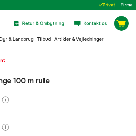
Privat
Firma
Retur & Ombytning
Kontakt os
Dyr & Landbrug
Tilbud
Artikler & Vejledninger
ent
nge 100 m rulle
i
i