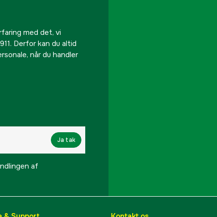
rfaring med det, vi
911. Derfor kan du altid
personale, når du handler
Ja tak
lingen af ​​
e & Support
Kontakt os