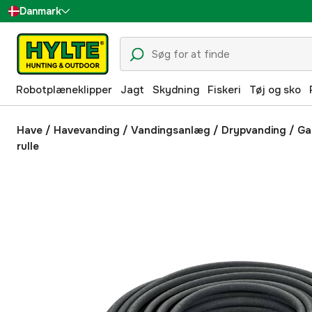
Danmark
Sverige
Suomi
Robotplæneklipper
Jagt
Skydning
Fiskeri
Tøj og sko
Norge
Deutschland
Have
/
Havevanding
/
Vandingsanlæg
/
Drypvanding
/
Ga
rulle