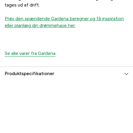
tages ud af drift.
Prøv den spændende Gardena beregner og få inspiration
eller planlæg din drømmehave her.
Se alle varer fra Gardena
Produktspecifikationer
Forbindelse
3/4" udvendig
Slange diameter
25 mm
Global garanti
yes
Referencenummer
1000112812