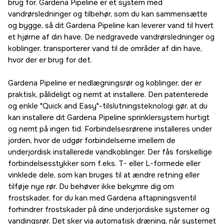
brug for. Gardena Pipeline er et system med
vandrørsledninger og tilbehør, som du kan sammensætte
og bygge, så dit Gardena Pipeline kan leverer vand til hvert
et hjørne af din have. De nedgravede vandrørsledninger og
koblinger, transporterer vand til de områder af din have,
hvor der er brug for det.
Gardena Pipeline er nedlægningsrør og koblinger, der er
praktisk, pålideligt og nemt at installere. Den patenterede
og enkle "Quick and Easy"-tilslutningsteknologi gør, at du
kan installere dit Gardena Pipeline sprinklersystem hurtigt
og nemt på ingen tid. Forbindelsesrørene installeres under
jorden, hvor de udgør forbindelserne imellem de
underjordisk installerede vandkoblinger. Der fås forskellige
forbindelsesstykker som f.eks. T- eller L-formede eller
vinklede dele, som kan bruges til at ændre retning eller
tilføje nye rør. Du behøver ikke bekymre dig om
frostskader, for du kan med Gardena aftapningsventil
forhindrer frostskader på dine underjordiske systemer og
vandingsrør. Det sker via automatisk dræning, når systemet