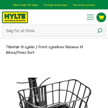
Åbent køb i 30 dage
Hurtige leveringer
Personlig service
Tilbehør til cykler
/
Front cykelkurv Batavus til
Altura/Finez Sort