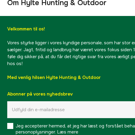
Om Hylte Hunting & Outdoor
Velkommen til os!
Vores styrke ligger i vores kyndige personale, som har stor e
sælger. Jagt, fritid og landbrug har været vores fokus siden 1
føle dig sikker på, at du får det rigtige svar fra vores ærligt 
hos os!
Med venlig hilsen Hylte Hunting & Outdoor
Abonner på vores nyhedsbrev
Jeg accepterer hermed, at jeg har læst og forstået behand
personoplysninger.
Læs mere