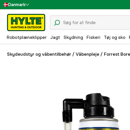
Danmark
Sverige
Suomi
Robotplæneklipper
Jagt
Skydning
Fiskeri
Tøj og sko
Norge
Deutschland
Skydeudstyr og våbentilbehør
/
Våbenpleje
/
Forrest Bor