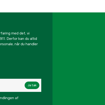
rfaring med det, vi
911. Derfor kan du altid
personale, når du handler
Ja tak
lingen af ​​