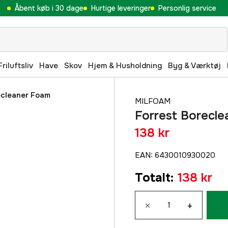
Åbent køb i 30 dage
Hurtige leveringer
Personlig service
Friluftsliv
Have
Skov
Hjem & Husholdning
Byg & Værktøj
ecleaner Foam
MILFOAM
Forrest Borecl
138 kr
EAN
:
6430010930020
Totalt
:
138 kr
×
+