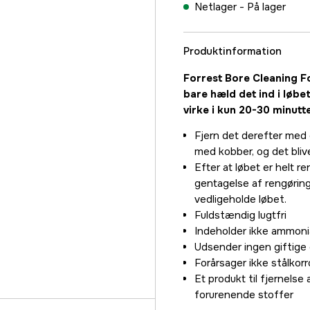
Netlager -
På lager
Produktinformation
Forrest Bore Cleaning F
bare hæld det ind i løbet
virke i kun 20-30 minutte
Fjern det derefter med 
med kobber, og det blive
Efter at løbet er helt r
gentagelse af rengøringsp
vedligeholde løbet.
Fuldstændig lugtfri
Indeholder ikke ammoni
Udsender ingen giftig
Forårsager ikke stålkor
Et produkt til fjernels
forurenende stoffer