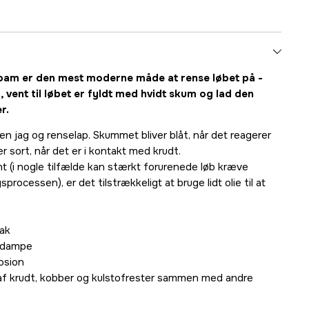
oam er den mest moderne måde at rense løbet på -
, vent til løbet er fyldt med hvidt skum og lad den
r.
en jag og renselap. Skummet bliver blåt, når det reagerer
r sort, når det er i kontakt med krudt.
ent (i nogle tilfælde kan stærkt forurenede løb kræve
rocessen), er det tilstrækkeligt at bruge lidt olie til at
ak
e dampe
rosion
e af krudt, kobber og kulstofrester sammen med andre