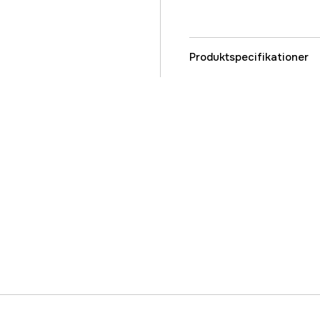
Produktspecifikationer
Referencenummer
Producentens varenu
EAN