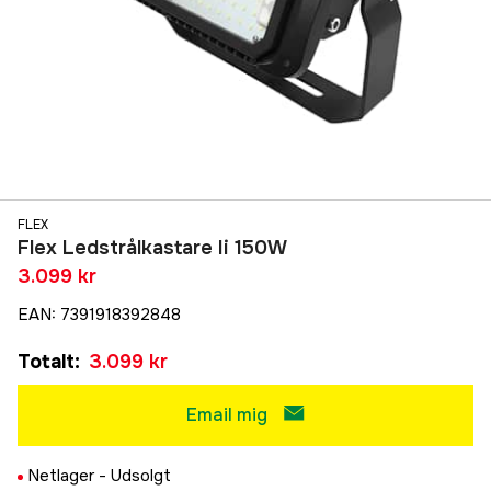
FLEX
Flex Ledstrålkastare Ii 150W
3.099 kr
EAN
:
7391918392848
Totalt
:
3.099 kr
Email mig
Netlager -
Udsolgt