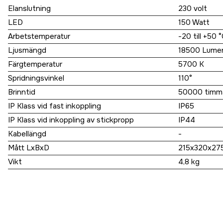
Elanslutning
230 volt
LED
150 Watt
Arbetstemperatur
-20 till +50 
Ljusmängd
18500 Lume
Färgtemperatur
5700 K
Spridningsvinkel
110°
Brinntid
50000 timm
IP Klass vid fast inkoppling
IP65
IP Klass vid inkoppling av stickpropp
IP44
Kabellängd
-
Mått LxBxD
215x320x27
Vikt
4,8 kg