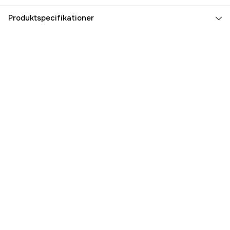
Produktspecifikationer
Effekt
150 W
Drivkilde
El 230V
Lysstrøm
18500 lm
Spredningsvinkel
110 °
Beskyttelsesklasse
IP65
Højde
215 mm
Bredde
320 mm
Dybde
275 mm
Vægt
4.8 kg