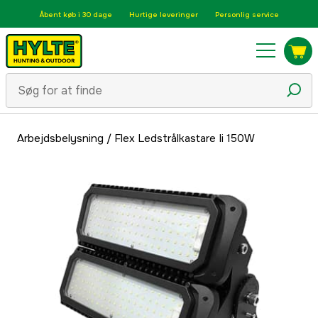
Åbent køb i 30 dage
Hurtige leveringer
Personlig service
Arbejdsbelysning
/
Flex Ledstrålkastare Ii 150W