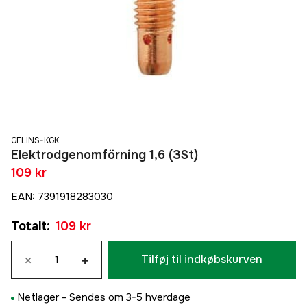
GELINS-KGK
Elektrodgenomförning 1,6 (3St)
109 kr
EAN
:
7391918283030
Totalt
:
109 kr
×
+
Tilføj til indkøbskurven
Netlager -
Sendes om 3-5 hverdage