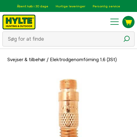
Åbent køb i 30 dage
Hurtige leveringer
Personlig service
Svejser & tilbehør
/
Elektrodgenomförning 1,6 (3St)