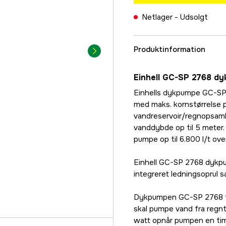
Netlager -
Udsolgt
Produktinformation
Einhell GC-SP 2768 d
Einhells dykpumpe GC-SP 2
med maks. kornstørrelse på
vandreservoir/regnopsaml
vanddybde op til 5 meter.
pumpe op til 6.800 l/t ove
Einhell GC-SP 2768 dykpu
integreret ledningsoprul 
Dykpumpen GC-SP 2768 fra 
skal pumpe vand fra regnt
watt opnår pumpen en tim