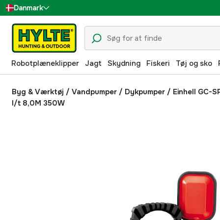
Danmark
Sverige
Suomi
Robotplæneklipper
Jagt
Skydning
Fiskeri
Tøj og sko
Norge
Deutschland
Byg & Værktøj
/
Vandpumper
/
Dykpumper
/
Einhell GC-
l/t 8,0M 350W