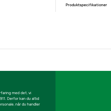
Produktspecifikationer
Vandpumpe anvendel
Vandpumpe til
Maksimal vandgennem
Effekt
Maksimal løftehøjde
Driftsspænding
Slangetilslutning
rfaring med det, vi
911. Derfor kan du altid
personale, når du handler
Maksimal vandtempera