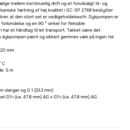
ælge mellem kontinuerlig drift og et forudvalgt til- og
kaniske tætning af høj kvalitet i GC-SP 2768 beskytter
krer, at den stort set er vedligeholdelsesfri. Dykpumpen er
forbindelse og en 90 ° vinkel for fleksible
n har et håndtag til let transport. Takket være det
an dykpumpen pænt og sikkert gemmes væk på ingen tid.
 320 mm
° C
e: 5 m
mm slanger og G 1 (33,3 mm)
kel G1½ (ca. 47,8 mm) AG x G1½ (ca. 47,8 mm) AG.