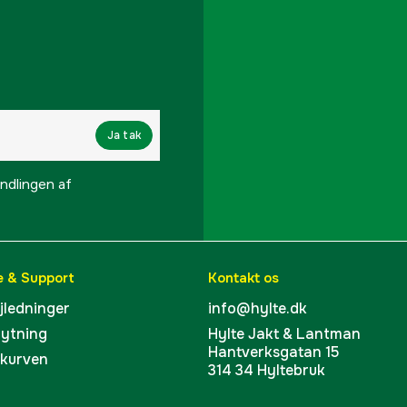
Max partikelstørrelse
Garanti
Referencenummer
Ja tak
Producentens varenu
lingen af ​​
EAN
e & Support
Kontakt os
ejledninger
info@hylte.dk
bytning
Hylte Jakt & Lantman
Hantverksgatan 15
skurven
314 34 Hyltebruk