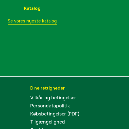
5 mm
Katalog
Se vores nyeste katalog
2 år
1000713798
mmer
4170442
4006825587197
Dine rettigheder
Vilkår og betingelser
Persondatapolitik
Købsbetingelser (PDF)
Tilgængelighed