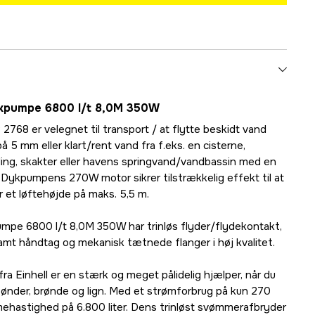
ykpumpe 6800 l/t 8,0M 350W
768 er velegnet til transport / at flytte beskidt vand
 5 mm eller klart/rent vand fra f.eks. en cisterne,
ing, skakter eller havens springvand/vandbassin med en
 Dykpumpens 270W motor sikrer tilstrækkelig effekt til at
r et løftehøjde på maks. 5,5 m.
mpe 6800 l/t 8,0M 350W har trinløs flyder/flydekontakt,
samt håndtag og mekanisk tætnede flanger i høj kvalitet.
Einhell er en stærk og meget pålidelig hjælper, når du
ønder, brønde og lign. Med et strømforbrug på kun 270
ehastighed på 6.800 liter. Dens trinløst svømmerafbryder