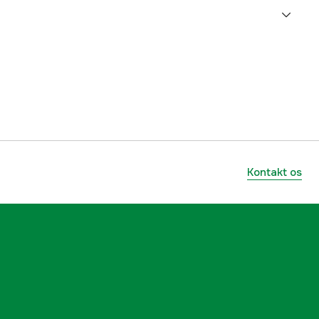
sesområde
Drainage/Flooding
Ferskvand
strømning
113 l/m
0.27 kW
Kontakt os
5.5 m
230 V
47,80 mm (G1 1/2")
tur
35 °C