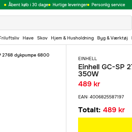
Åbent køb i 30 dage
Hurtige leveringer
Personlig service
Friluftsliv
Have
Skov
Hjem & Husholdning
Byg & Værktøj
SP 2768 dykpumpe 6800
EINHELL
Einhell GC-SP 
350W
489 kr
EAN
:
4006825587197
Totalt
:
489 kr