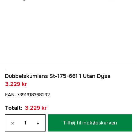
-
Dubbelskumlans St-175-661 1 Utan Dysa
3.229 kr
EAN
:
7391918368232
Totalt
:
3.229 kr
×
+
Tilføj til indkøbskurven