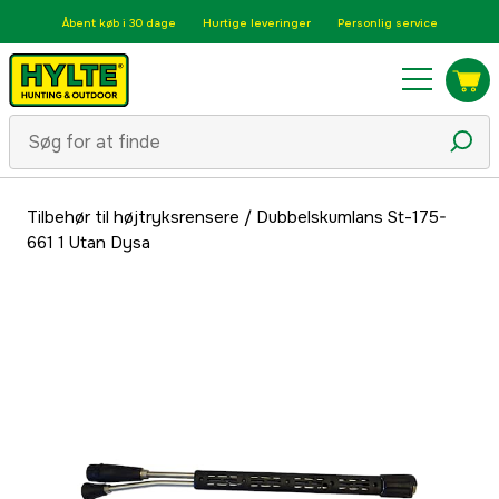
Åbent køb i 30 dage
Hurtige leveringer
Personlig service
Tilbehør til højtryksrensere
/
Dubbelskumlans St-175-
661 1 Utan Dysa