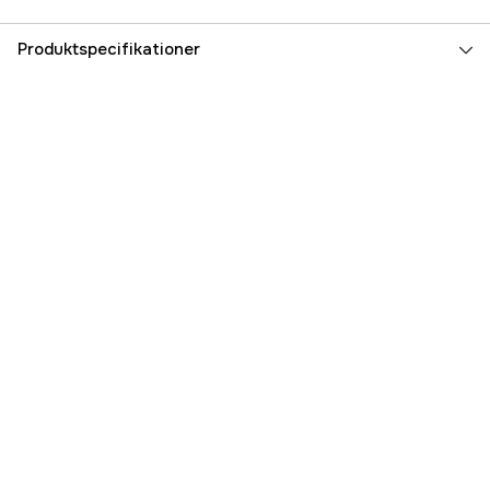
Produktspecifikationer
Global garanti
yes
Referencenummer
1000132190
Producentens varenummer
1600A002WB
EAN
3165140792387