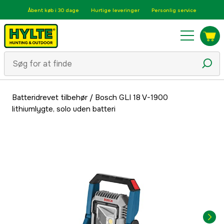
Åbent køb i 30 dage
Hurtige leveringer
Personlig service
Batteridrevet tilbehør
/
Bosch GLI 18 V-1900
lithiumlygte, solo uden batteri