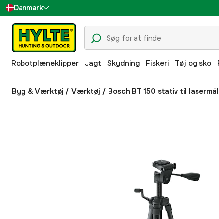
Danmark
Sverige
Suomi
Robotplæneklipper
Jagt
Skydning
Fiskeri
Tøj og sko
Norge
Deutschland
Byg & Værktøj
/
Værktøj
/
Bosch BT 150 stativ til lasermål