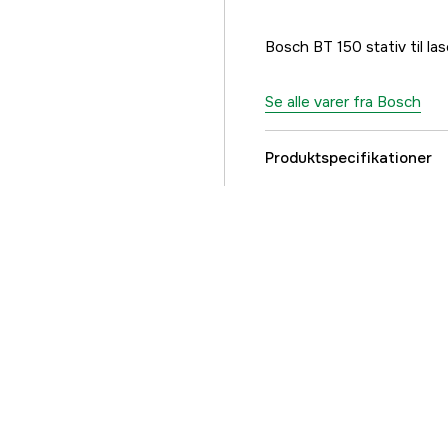
Bosch BT 150 stativ til 
Se alle varer fra Bosch
Produktspecifikationer
Global garanti
Referencenummer
Producentens varenu
EAN