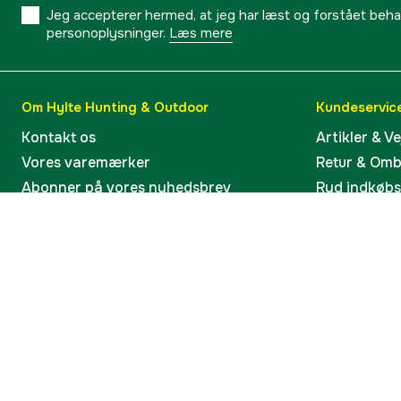
Jeg accepterer hermed, at jeg har læst og forstået behand
personoplysninger.
Læs mere
Om Hylte Hunting & Outdoor
Kundeservic
Kontakt os
Artikler & V
Vores varemærker
Retur & Om
Abonner på vores nyhedsbrev
Ryd indkøb
Fortryd køb