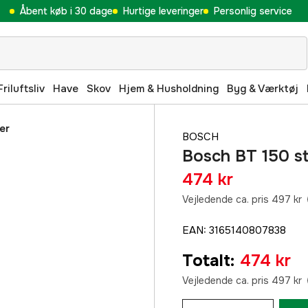
Åbent køb i 30 dage
Hurtige leveringer
Personlig service
Friluftsliv
Have
Skov
Hjem & Husholdning
Byg & Værktøj
er
BOSCH
Bosch BT 150 sta
474 kr
Vejledende ca. pris 497 kr
EAN
:
3165140807838
Totalt
:
474 kr
Vejledende ca. pris 497 kr