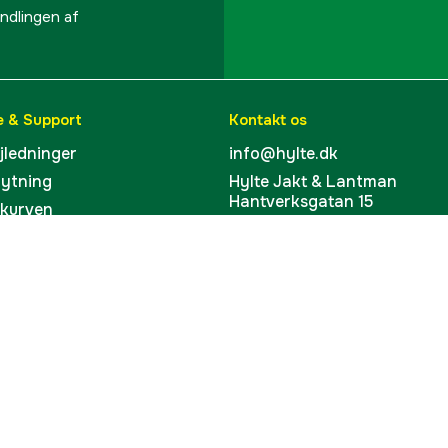
lingen af ​​
e & Support
Kontakt os
ejledninger
info@hylte.dk
bytning
Hylte Jakt & Lantman
Hantverksgatan 15
skurven
314 34 Hyltebruk