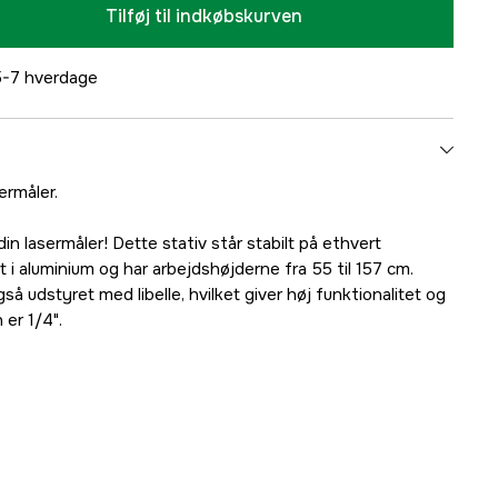
Tilføj til indkøbskurven
-7 hverdage
ermåler.
 din lasermåler! Dette stativ står stabilt på ethvert
t i aluminium og har arbejdshøjderne fra 55 til 157 cm.
også udstyret med libelle, hvilket giver høj funktionalitet og
er 1/4".