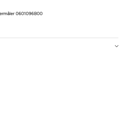
lasermåler 0601096B00
yes
1000113420
mmer
0601096B00
3165140807838