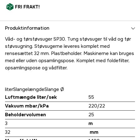
FRI FRAKT!
Produktinformation
Våd- og tørstøvsuger SP30. Tung støvsuger til våd og tør
støvsugning. Støvsugerne leveres komplet med
rensesættet 32 mm. Plastbeholder. Maskinerne kan bruges
med eller uden opsamlingspose. Komplet med foldefilter,
opsamlingspose og vådfilter.
literSlangelængdeSlange Ø
Luftmængde liter/sek
55
Vakuum mbar/kPa
220/22
Beholdervolumen
25
3
m
32
mm