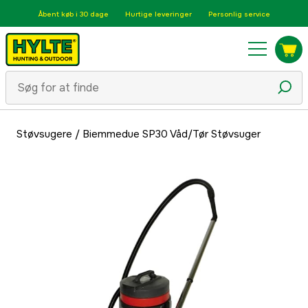
Åbent køb i 30 dage
Hurtige leveringer
Personlig service
Støvsugere
/
Biemmedue SP30 Våd/Tør Støvsuger