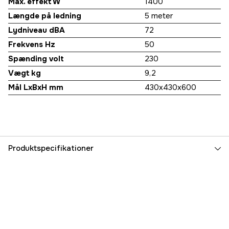
Max. effekt W
1400
Længde på ledning
5 meter
Lydniveau dBA
72
Frekvens Hz
50
Spænding volt
230
Vægt kg
9,2
Mål LxBxH mm
430x430x600
Produktspecifikationer
Referencenummer
1000048789
Producentens varenummer
8004170
EAN
7391918354716