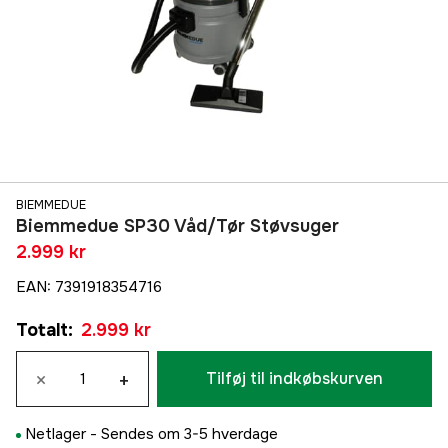
BIEMMEDUE
Biemmedue SP30 Våd/Tør Støvsuger
2.999 kr
EAN
:
7391918354716
Totalt
:
2.999 kr
×
+
Tilføj til indkøbskurven
Netlager -
Sendes om 3-5 hverdage