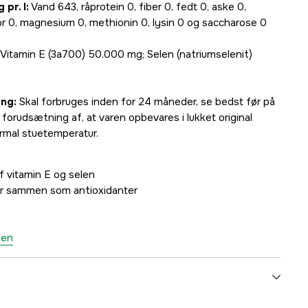
pr. l:
Vand 643, råprotein 0, fiber 0, fedt 0, aske 0,
for 0, magnesium 0, methionin 0, lysin 0 og saccharose 0
Vitamin E (3a700) 50.000 mg; Selen (natriumselenit)
ng:
Skal forbruges inden for 24 måneder, se bedst før på
forudsætning af, at varen opbevares i lukket original
rmal stuetemperatur.
af vitamin E og selen
ker sammen som antioxidanter
nen