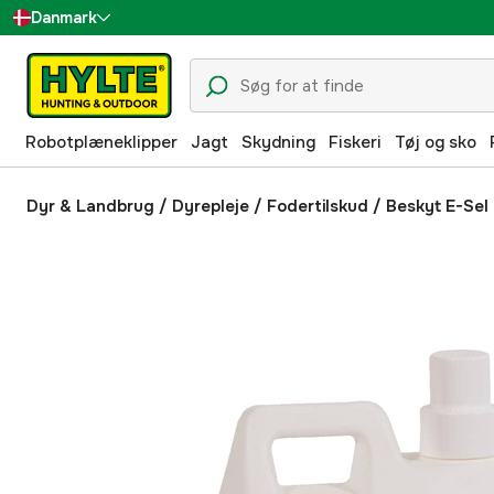
Danmark
Sverige
Suomi
Robotplæneklipper
Jagt
Skydning
Fiskeri
Tøj og sko
Norge
Deutschland
Dyr & Landbrug
/
Dyrepleje
/
Fodertilskud
/
Beskyt E-Sel 