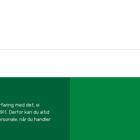
Referencenummer
Producentens varenu
EAN
rfaring med det, vi
911. Derfor kan du altid
personale, når du handler