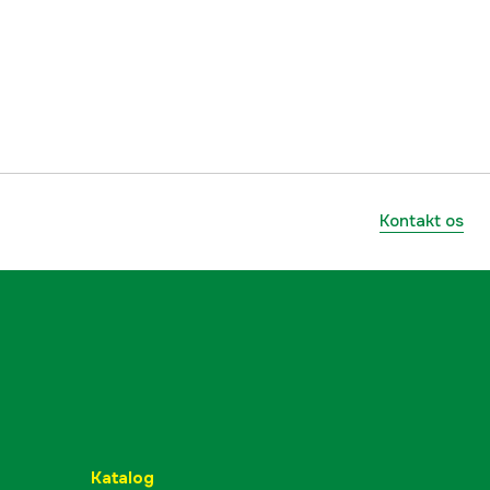
3000038243
mmer
407322
7314670073220
Kontakt os
Katalog