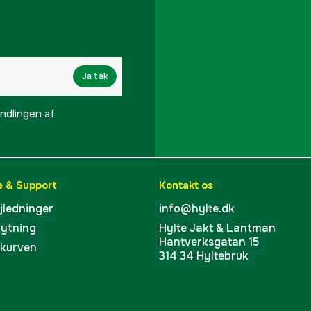
Ja tak
lingen af ​​
e & Support
Kontakt os
ejledninger
info@hylte.dk
bytning
Hylte Jakt & Lantman
Hantverksgatan 15
skurven
314 34 Hyltebruk