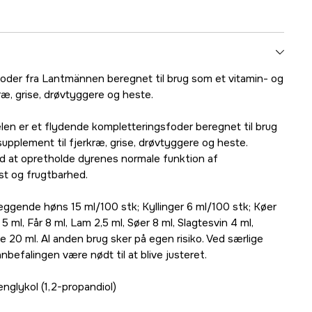
oder fra Lantmännen beregnet til brug som et vitamin- og
ræ, grise, drøvtyggere og heste.
en er et flydende kompletteringsfoder beregnet til brug
upplement til fjerkræ, grise, drøvtyggere og heste.
 at opretholde dyrenes normale funktion af
t og frugtbarhed.
gende høns 15 ml/100 stk; Kyllinger 6 ml/100 stk; Køer
5 ml, Får 8 ml, Lam 2,5 ml, Søer 8 ml, Slagtesvin 4 ml,
 20 ml. Al anden brug sker på egen risiko. Ved særlige
nbefalingen være nødt til at blive justeret.
nglykol (1,2-propandiol)