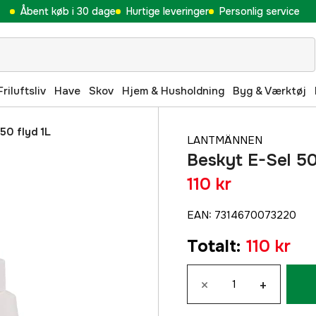
Åbent køb i 30 dage
Hurtige leveringer
Personlig service
Friluftsliv
Have
Skov
Hjem & Husholdning
Byg & Værktøj
50 flyd 1L
LANTMÄNNEN
Beskyt E-Sel 50
110 kr
EAN
:
7314670073220
Totalt
:
110 kr
×
+