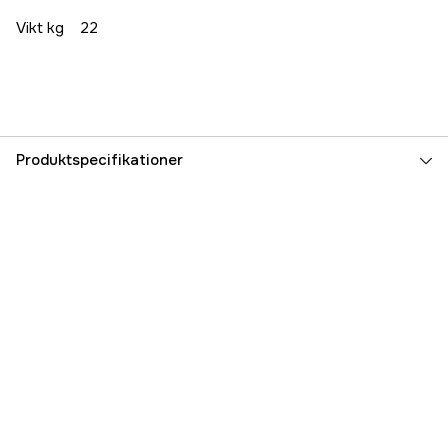
Vikt kg
22
Produktspecifikationer
Affugtningskapacitet
0.79 l/h
Luftstrøm
300 m³/h
Driftsspænding
230 V
Effekt
320 W
Opsamlingsbeholder
5.5 l
Længde
350 mm