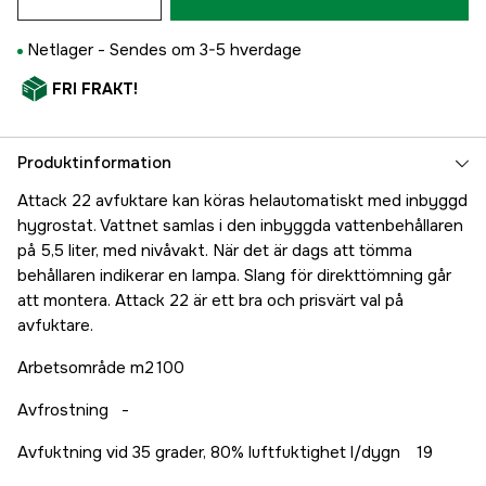
Netlager -
Sendes om 3-5 hverdage
FRI FRAKT!
Produktinformation
Attack 22 avfuktare kan köras helautomatiskt med inbyggd
hygrostat. Vattnet samlas i den inbyggda vattenbehållaren
på 5,5 liter, med nivåvakt. När det är dags att tömma
behållaren indikerar en lampa. Slang för direkttömning går
att montera. Attack 22 är ett bra och prisvärt val på
avfuktare.
Arbetsområde m2
100
Avfrostning
-
Avfuktning vid 35 grader, 80% luftfuktighet l/dygn
19