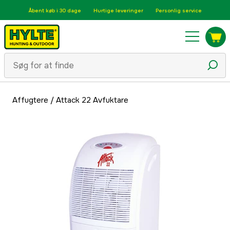
Åbent køb i 30 dage
Hurtige leveringer
Personlig service
Affugtere
/
Attack 22 Avfuktare