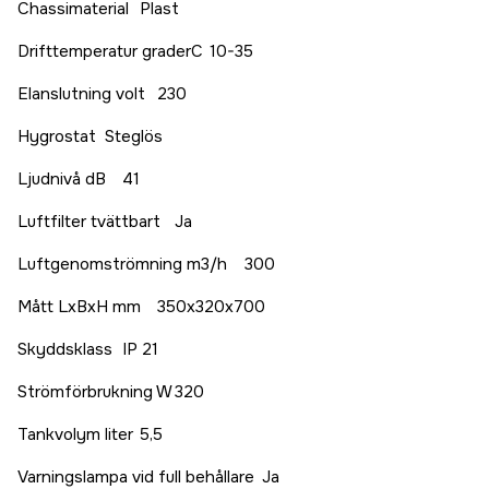
Chassimaterial
Plast
Drifttemperatur graderC
10-35
Elanslutning volt
230
Hygrostat
Steglös
Ljudnivå dB
41
Luftfilter tvättbart
Ja
Luftgenomströmning m3/h
300
Mått LxBxH mm
350x320x700
Skyddsklass
IP 21
Strömförbrukning W
320
Tankvolym liter
5,5
Varningslampa vid full behållare
Ja