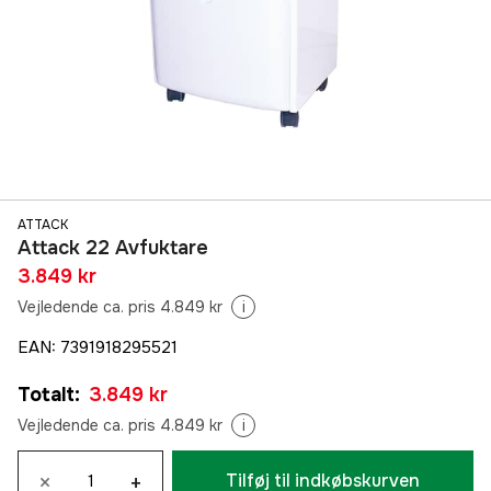
ATTACK
Attack 22 Avfuktare
3.849 kr
Vejledende ca. pris 4.849 kr
i
EAN
:
7391918295521
Totalt
:
3.849 kr
Vejledende ca. pris 4.849 kr
i
×
+
Tilføj til indkøbskurven