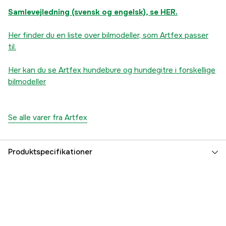
Samlevejledning (svensk og engelsk), se HER.
Her finder du en liste over bilmodeller, som Artfex passer
til.
Her kan du se Artfex hundebure og hundegitre i forskellige
bilmodeller
Se alle varer fra Artfex
Produktspecifikationer
Dyrtype
Hund
Referencenummer
3000029188
Producentens varenummer
10023