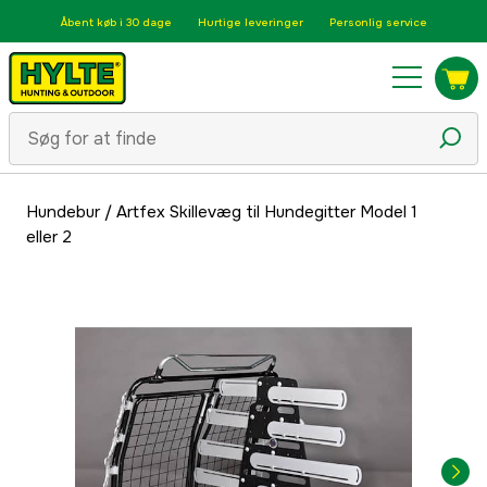
Åbent køb i 30 dage
Hurtige leveringer
Personlig service
Hundebur
/
Artfex Skillevæg til Hundegitter Model 1
eller 2