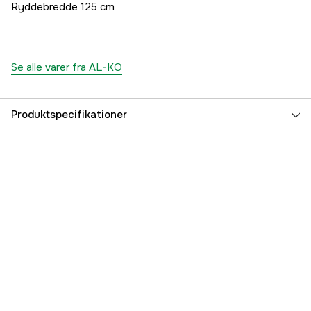
Ryddebredde 125 cm
Se alle varer fra AL-KO
Produktspecifikationer
Garanti
1 år
Referencenummer
1000003486
Producentens varenummer
119600
EAN
4003718352924