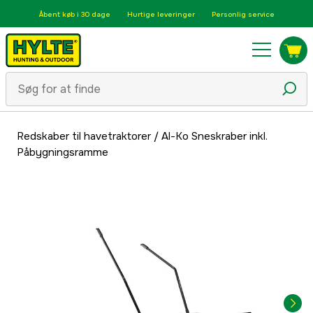
Åbent køb i 30 dage
Hurtige leveringer
Personlig service
Redskaber til havetraktorer
/
Al-Ko Sneskraber inkl.
Påbygningsramme