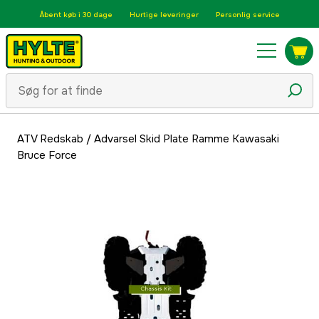
Åbent køb i 30 dage
Hurtige leveringer
Personlig service
ATV Redskab
/
Advarsel Skid Plate Ramme Kawasaki
Bruce Force