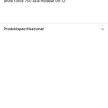
Brute Force 750 4x4i modelår 09-12'.
Produktspecifikationer
Referencenummer
1000002434
Producentens varenummer
80562