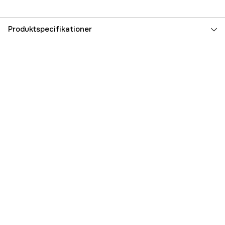
Produktspecifikationer
Referencenummer
1000002395
Producentens varenummer
75881