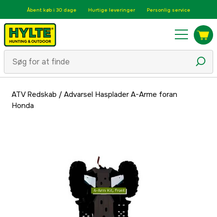
Åbent køb i 30 dage
Hurtige leveringer
Personlig service
ATV Redskab
/
Advarsel Hasplader A-Arme foran
Honda