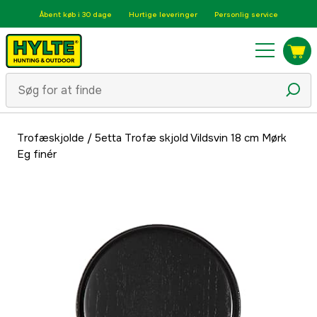
Åbent køb i 30 dage
Hurtige leveringer
Personlig service
Trofæskjolde
/
5etta Trofæ skjold Vildsvin 18 cm Mørk
Eg finér