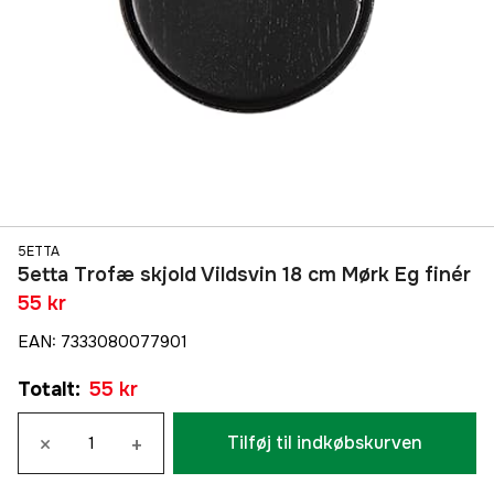
5ETTA
5etta Trofæ skjold Vildsvin 18 cm Mørk Eg finér
55 kr
EAN
:
7333080077901
Totalt
:
55 kr
×
+
Tilføj til indkøbskurven