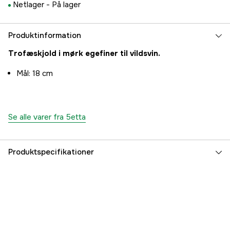
Netlager -
På lager
Produktinformation
Trofæskjold i mørk egefiner til vildsvin.
Mål: 18 cm
Se alle varer fra 5etta
Produktspecifikationer
Referencenummer
3000044507
Producentens varenummer
7333080077901
EAN
7333080077901