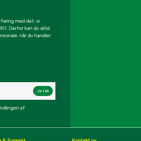
rfaring med det, vi
911. Derfor kan du altid
personale, når du handler
Ja tak
lingen af ​​
e & Support
Kontakt os