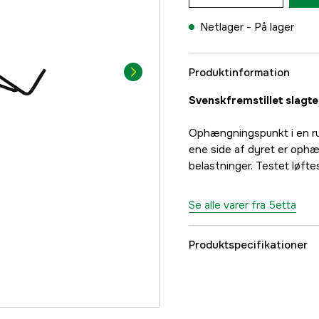
Netlager -
På lager
Produktinformation
Svenskfremstillet slagt
Ophængningspunkt i en run
ene side af dyret er ophæn
belastninger. Testet løft
Se alle varer fra 5etta
Produktspecifikationer
Referencenummer
Producentens varenu