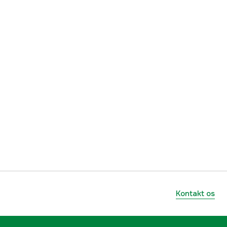
7333080082080
Kontakt os