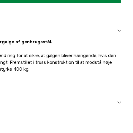
ergalge af genbrugsstål.
d ring for at sikre, at galgen bliver hængende, hvis den
gt. Fremstillet i truss konstruktion til at modstå høje
estyrke 400 kg.
3000063997
mmer
7333080082080