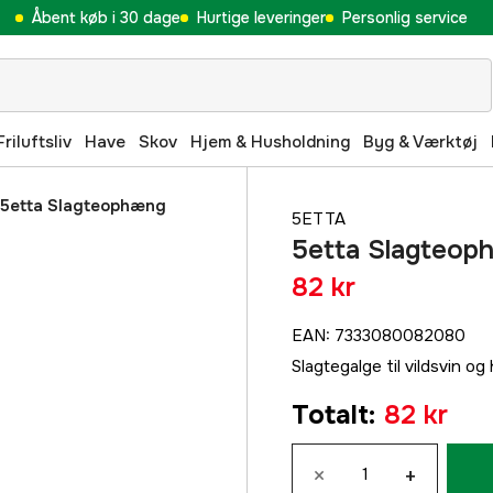
Åbent køb i 30 dage
Hurtige leveringer
Personlig service
Friluftsliv
Have
Skov
Hjem & Husholdning
Byg & Værktøj
5etta Slagteophæng
5ETTA
5etta Slagteoph
82 kr
EAN
:
7333080082080
Slagtegalge til vildsvin og 
Totalt
:
82 kr
×
+