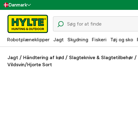
Danmark
Sverige
Suomi
Robotplæneklipper
Jagt
Skydning
Fiskeri
Tøj og sko
Norge
Deutschland
Jagt
/
Håndtering af kød
/
Slagteknive & Slagtetilbehør
/
Vildsvin/Hjorte Sort